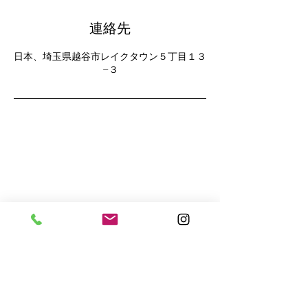
連絡先
日本、埼玉県越谷市レイクタウン５丁目１３
−３
お急ぎの方は電話でご相談
090-4707-9558
Ave Cozy
ようこそ心地よい空間へ