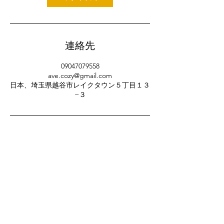
連絡先
09047079558
ave.cozy@gmail.com
日本、埼玉県越谷市レイクタウン５丁目１３
−３
お急ぎの方は電話でご相談
090-4707-9558
Ave Cozy