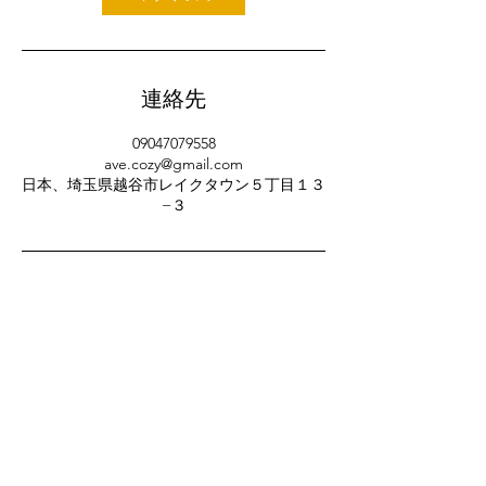
連絡先
09047079558
ave.cozy@gmail.com
日本、埼玉県越谷市レイクタウン５丁目１３
−３
お急ぎの方は電話でご相談
090-4707-9558
Ave Cozy